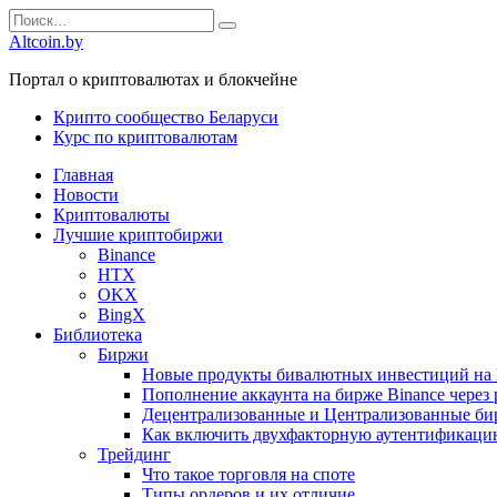
Перейти
Search
к
for:
Altcoin.by
содержанию
Портал о криптовалютах и блокчейне
Крипто сообщество Беларуси
Курс по криптовалютам
Главная
Новости
Криптовалюты
Лучшие криптобиржи
Binance
HTX
OKX
BingX
Библиотека
Биржи
Новые продукты бивалютных инвестиций на 
Пополнение аккаунта на бирже Binance через 
Децентрализованные и Централизованные бир
Как включить двухфакторную аутентификацию 
Трейдинг
Что такое торговля на споте
Типы ордеров и их отличие