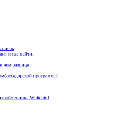
 список
дит и где найти.
в чем разница
 амбассадорской программе?
птообменника Whitebird