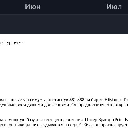
Cryptovizor
ать новые максимумы, достигнув $81 888 на бирже Bitstamp. Тр
ыдущими восходящими движениями. Он предполагает, что откры
ла мощную базу для текущего движения. Питер Брандт (Peter Br
етки, он никогда не оглядывается назад». Сейчас он прогнозируе