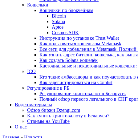
Кошельки
Кошельки по блокчейнам
Bitcoin
Solana
Aptos
Cosmos SDK
Инструкция по установке Trust Wallet
Как пользоваться кошельком Metamask
Все сети для добавления в Metamask. Полный
Как узнать адрес биткоин кошелька, как выгля
Как создать Solana-кошелёк
Кастодиальные и некастодиальные кошельки: 
ICO
Кто такие амбассадоры и как поучаствовать в
Как зарегистрироваться на Coinlist
Регулирование в РБ
Регулирование криптовалют в Беларуси.
Полный обзор первого легального в СНГ кри
Видео материалы
Обзор биржи Dzengi.com
Как купить криптовалюту в Беларуси?
Стримы на YouTube
О нас
Главная
»
Новости