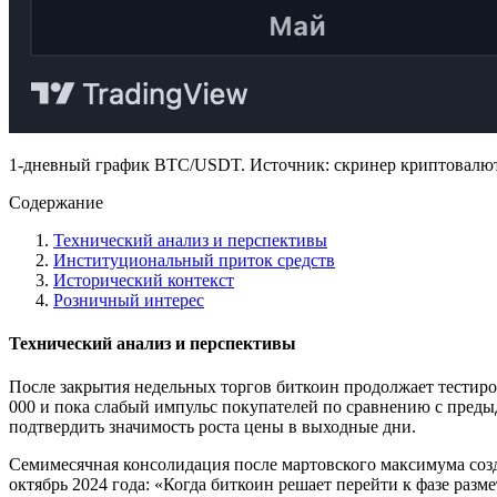
1-дневный график BTC/USDT. Источник: скринер криптовалют 
Содержание
Технический анализ и перспективы
Институциональный приток средств
Исторический контекст
Розничный интерес
Технический анализ и перспективы
После закрытия недельных торгов биткоин продолжает тестиров
000 и пока слабый импульс покупателей по сравнению с пред
подтвердить значимость роста цены в выходные дни.
Семимесячная консолидация после мартовского максимума созда
октябрь 2024 года: «Когда биткоин решает перейти к фазе разм