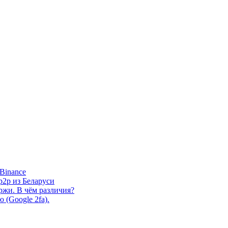
Binance
р2р из Беларуси
жи. В чём различия?
(Google 2fa).