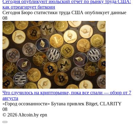
Сегодня опубликуют июльский отчет по рынку труда США:
как отреагирует биткоин
Сегодня Бюро статистики труда США опубликует данные
0
8
Что случилось на крипторынке, пока все спали — обзор от 7
августа
«Город осознанности» Бутана привлек Bitget, CLARITY
0
8
© 2026 Altcoin.by epn