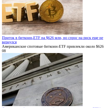
Приток в биткоин-ETF на $626 млн, но спрос на риск еще не
вернулся
Американские спотовые биткоин-ETF привлекли около $626
0
8