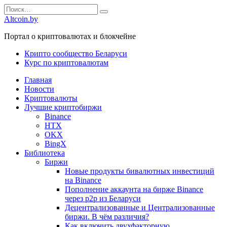
Перейти
Search
к
for:
Altcoin.by
содержанию
Портал о криптовалютах и блокчейне
Крипто сообщество Беларуси
Курс по криптовалютам
Главная
Новости
Криптовалюты
Лучшие криптобиржи
Binance
HTX
OKX
BingX
Библиотека
Биржи
Новые продукты бивалютных инвестиций
на Binance
Пополнение аккаунта на бирже Binance
через р2р из Беларуси
Децентрализованные и Централизованные
биржи. В чём различия?
Как включить двухфакторную