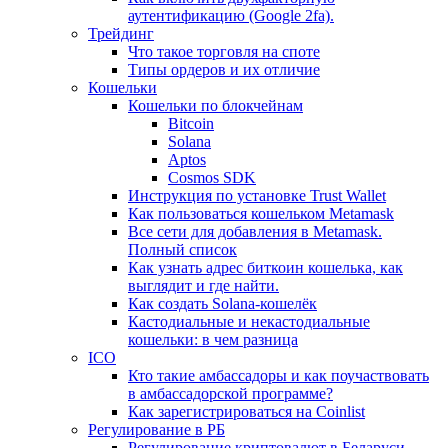
аутентификацию (Google 2fa).
Трейдинг
Что такое торговля на споте
Типы ордеров и их отличие
Кошельки
Кошельки по блокчейнам
Bitcoin
Solana
Aptos
Cosmos SDK
Инструкция по установке Trust Wallet
Как пользоваться кошельком Metamask
Все сети для добавления в Metamask.
Полный список
Как узнать адрес биткоин кошелька, как
выглядит и где найти.
Как создать Solana-кошелёк
Кастодиальные и некастодиальные
кошельки: в чем разница
ICO
Кто такие амбассадоры и как поучаствовать
в амбассадорской программе?
Как зарегистрироваться на Coinlist
Регулирование в РБ
Регулирование криптовалют в Беларуси.