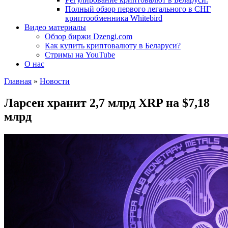
Полный обзор первого легального в СНГ
криптообменника Whitebird
Видео материалы
Обзор биржи Dzengi.com
Как купить криптовалюту в Беларуси?
Стримы на YouTube
О нас
Главная
»
Новости
Ларсен хранит 2,7 млрд XRP на $7,18
млрд