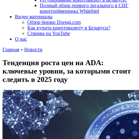
Полный обзор первого легального в СНГ
криптообменника Whitebird
Видео материалы
Обзор биржи Dzengi.com
Как купить криптовалюту в Беларуси?
Стримы на YouTube
О нас
Главная
»
Новости
Тенденция роста цен на ADA:
ключевые уровни, за которыми стоит
следить в 2025 году