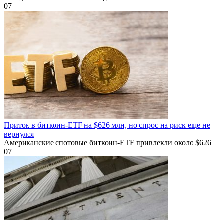
0
7
Приток в биткоин-ETF на $626 млн, но спрос на риск еще не
вернулся
Американские спотовые биткоин-ETF привлекли около $626
0
7