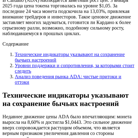
В Cardano (ADA) наблюдается заметный рост цен: 3 января
2025 года цена токена торговалась на уровне $1,05. За
последние 24 часа монета подскочила на 13,03%, привлекая
внимание трейдеров и инвесторов. Такое ценовое движение
заставляет многих задуматься, готовится ли Кардано к более
серьезному ралли, возможно, подобному сильному росту,
наблюдавшемуся в прошлых циклах.
Содержание
Технические индикаторы указывают на сохранение
бычьих настроений
Уровни поддержки и сопротивления, за которыми стоит
следить
Анализ поведения рынка ADA: чистые притоки и
оттоки
Технические индикаторы указывают
на сохранение бычьих настроений
Недавнее движение цены ADA было впечатляющим: монета
выросла на 8,60% и достигла $1,0443. Это сильное движение
вверх сопровождается растущим объемом, что является
верным признаком увеличения давления со стороны