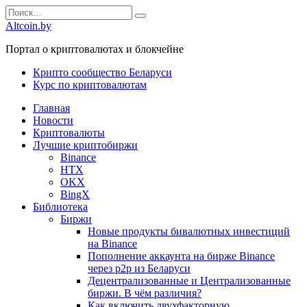
Перейти
Search
к
for:
Altcoin.by
содержанию
Портал о криптовалютах и блокчейне
Крипто сообщество Беларуси
Курс по криптовалютам
Главная
Новости
Криптовалюты
Лучшие криптобиржи
Binance
HTX
OKX
BingX
Библиотека
Биржи
Новые продукты бивалютных инвестиций
на Binance
Пополнение аккаунта на бирже Binance
через р2р из Беларуси
Децентрализованные и Централизованные
биржи. В чём различия?
Как включить двухфакторную