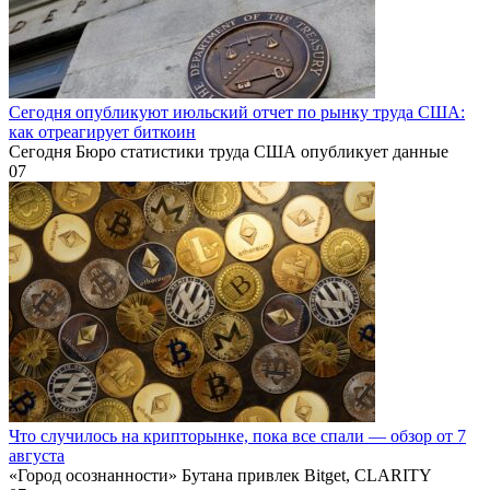
Сегодня опубликуют июльский отчет по рынку труда США:
как отреагирует биткоин
Сегодня Бюро статистики труда США опубликует данные
0
7
Что случилось на крипторынке, пока все спали — обзор от 7
августа
«Город осознанности» Бутана привлек Bitget, CLARITY