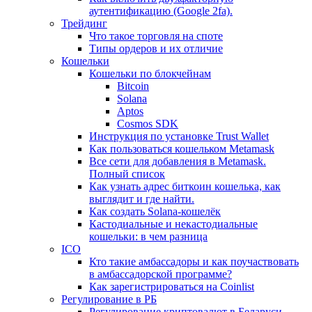
аутентификацию (Google 2fa).
Трейдинг
Что такое торговля на споте
Типы ордеров и их отличие
Кошельки
Кошельки по блокчейнам
Bitcoin
Solana
Aptos
Cosmos SDK
Инструкция по установке Trust Wallet
Как пользоваться кошельком Metamask
Все сети для добавления в Metamask.
Полный список
Как узнать адрес биткоин кошелька, как
выглядит и где найти.
Как создать Solana-кошелёк
Кастодиальные и некастодиальные
кошельки: в чем разница
ICO
Кто такие амбассадоры и как поучаствовать
в амбассадорской программе?
Как зарегистрироваться на Coinlist
Регулирование в РБ
Регулирование криптовалют в Беларуси.