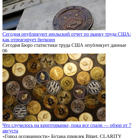
Сегодня опубликуют июльский отчет по рынку труда США:
как отреагирует биткоин
Сегодня Бюро статистики труда США опубликует данные
0
6
Что случилось на крипторынке, пока все спали — обзор от 7
августа
«Город осознанности» Бутана привлек Bitget, CLARITY