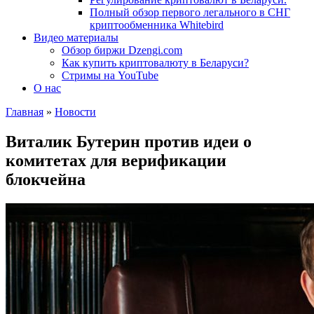
Полный обзор первого легального в СНГ
криптообменника Whitebird
Видео материалы
Обзор биржи Dzengi.com
Как купить криптовалюту в Беларуси?
Стримы на YouTube
О нас
Главная
»
Новости
Виталик Бутерин против идеи о
комитетах для верификации
блокчейна