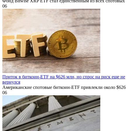
Фонд Bitwise XRP ETF стал единственным из всех спотовых
0
6
Приток в биткоин-ETF на $626 млн, но спрос на риск еще не
вернулся
Американские спотовые биткоин-ETF привлекли около $626
0
6