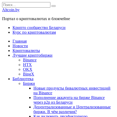
Перейти
Search
к
for:
Altcoin.by
содержанию
Портал о криптовалютах и блокчейне
Крипто сообщество Беларуси
Курс по криптовалютам
Главная
Новости
Криптовалюты
Лучшие криптобиржи
Binance
HTX
OKX
BingX
Библиотека
Биржи
Новые продукты бивалютных инвестиций
на Binance
Пополнение аккаунта на бирже Binance
через р2р из Беларуси
Децентрализованные и Централизованные
биржи. В чём различия?
Как включить двухфакторную