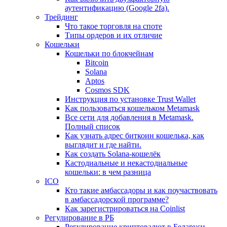
аутентификацию (Google 2fa).
Трейдинг
Что такое торговля на споте
Типы ордеров и их отличие
Кошельки
Кошельки по блокчейнам
Bitcoin
Solana
Aptos
Cosmos SDK
Инструкция по установке Trust Wallet
Как пользоваться кошельком Metamask
Все сети для добавления в Metamask.
Полный список
Как узнать адрес биткоин кошелька, как
выглядит и где найти.
Как создать Solana-кошелёк
Кастодиальные и некастодиальные
кошельки: в чем разница
ICO
Кто такие амбассадоры и как поучаствовать
в амбассадорской программе?
Как зарегистрироваться на Coinlist
Регулирование в РБ
Регулирование криптовалют в Беларуси.