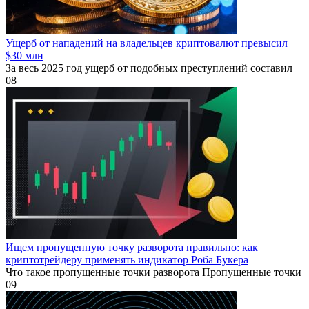
Ущерб от нападений на владельцев криптовалют превысил
$30 млн
За весь 2025 год ущерб от подобных преступлений составил
0
8
Ищем пропущенную точку разворота правильно: как
криптотрейдеру применять индикатор Роба Букера
Что такое пропущенные точки разворота Пропущенные точки
0
9