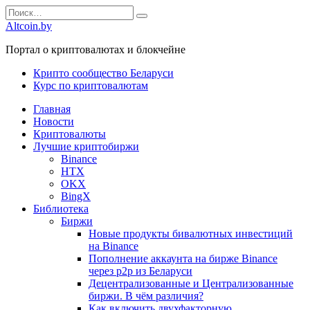
Перейти
Search
к
for:
Altcoin.by
содержанию
Портал о криптовалютах и блокчейне
Крипто сообщество Беларуси
Курс по криптовалютам
Главная
Новости
Криптовалюты
Лучшие криптобиржи
Binance
HTX
OKX
BingX
Библиотека
Биржи
Новые продукты бивалютных инвестиций
на Binance
Пополнение аккаунта на бирже Binance
через р2р из Беларуси
Децентрализованные и Централизованные
биржи. В чём различия?
Как включить двухфакторную