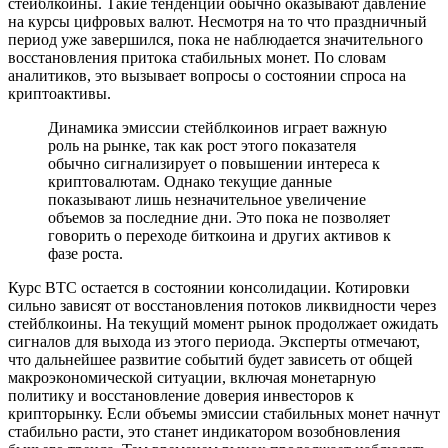
стейблкоины. Такие тенденции обычно оказывают давление
на курсы цифровых валют. Несмотря на то что праздничный
период уже завершился, пока не наблюдается значительного
восстановления притока стабильных монет. По словам
аналитиков, это вызывает вопросы о состоянии спроса на
криптоактивы.
Динамика эмиссии стейблкоинов играет важную
роль на рынке, так как рост этого показателя
обычно сигнализирует о повышении интереса к
криптовалютам. Однако текущие данные
показывают лишь незначительное увеличение
объемов за последние дни. Это пока не позволяет
говорить о переходе биткоина и других активов к
фазе роста.
Курс BTC остается в состоянии консолидации. Котировки
сильно зависят от восстановления потоков ликвидности через
стейблкоины. На текущий момент рынок продолжает ожидать
сигналов для выхода из этого периода. Эксперты отмечают,
что дальнейшее развитие событий будет зависеть от общей
макроэкономической ситуации, включая монетарную
политику и восстановление доверия инвесторов к
крипторынку. Если объемы эмиссии стабильных монет начнут
стабильно расти, это станет индикатором возобновления