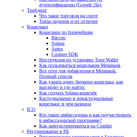
аутентификацию (Google 2fa).
Трейдинг
Что такое торговля на споте
Типы ордеров и их отличие
Кошельки
Кошельки по блокчейнам
Bitcoin
Solana
Aptos
Cosmos SDK
Инструкция по установке Trust Wallet
Как пользоваться кошельком Metamask
Все сети для добавления в Metamask.
Полный список
Как узнать адрес биткоин кошелька, как
выглядит и где найти.
Как создать Solana-кошелёк
Кастодиальные и некастодиальные
кошельки: в чем разница
ICO
Кто такие амбассадоры и как поучаствовать
в амбассадорской программе?
Как зарегистрироваться на Coinlist
Регулирование в РБ
Регулирование криптовалют в Беларуси.